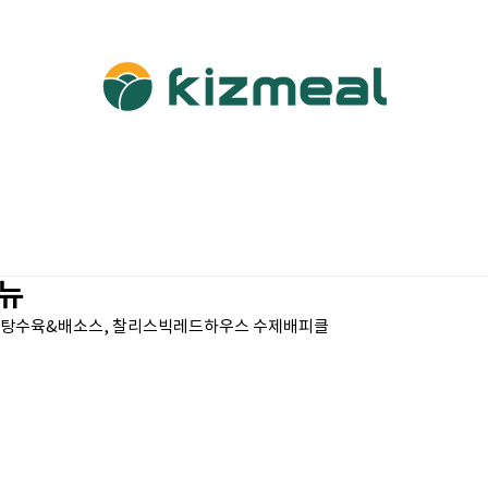
소개
사업영역
이번주식단
이달의정보
포토갤
메뉴
수제탕수육&배소스, 찰리스빅레드하우스 수제배피클