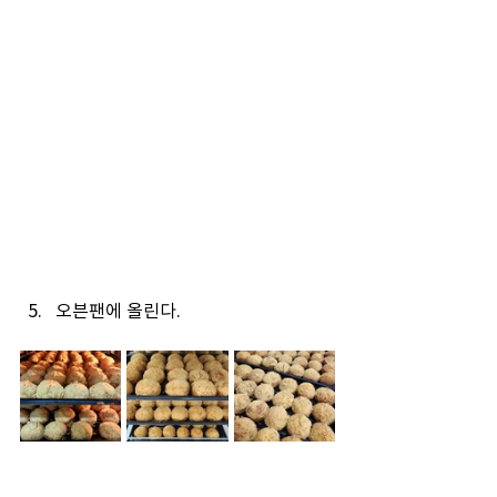
오븐팬에 올린다.
180
℃
 예열된 오븐에 15분간 구워 완
성한다.