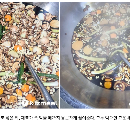
비율로 넣은 뒤, 재료가 푹 익을 때까지 뭉근하게 끓여준다. 모두 익으면 고운