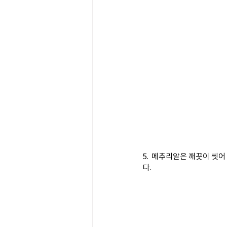
5.  메추리알은 깨끗이 씻어
다.