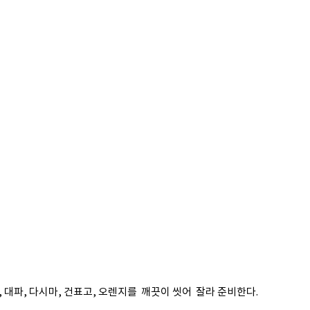
강, 대파, 다시마, 건표고, 오렌지를  깨끗이 씻어  잘라 준비한다.