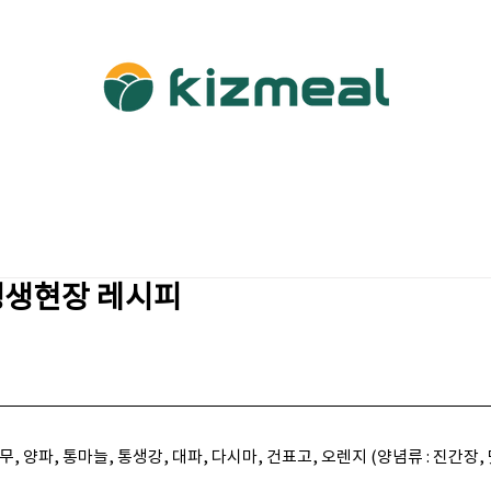
소개
사업영역
이번주식단
이달의정보
포토갤
 생생현장 레시피
무, 양파, 통마늘, 통생강, 대파, 다시마, 건표고, 오렌지 (양념류 : 진간장,