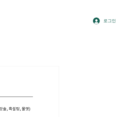
로그인
러리
고객지원
 맛술, 흑설탕, 물엿)