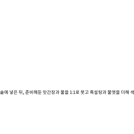
 솥에 넣은 뒤, 준비해둔 맛간장과 물을 1:1로 붓고 흑설탕과 물엿을 더해 