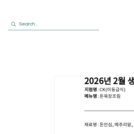
HOME
회사
2026년 2월
지점명
 : CK(이동급식)
메뉴명 
: 돈육장조림
재료명 : 돈안심, 메추리알, 