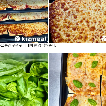
~20분간 구운 뒤 꺼내어 한 김 식혀준다.