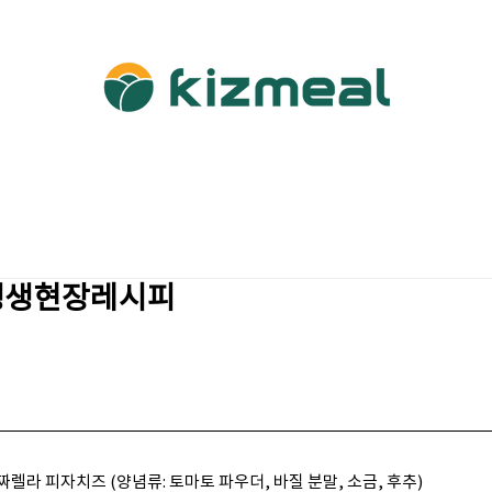
소개
사업영역
이번주식단
이달의정보
포토갤
 생생현장레시피
짜렐라 피자치즈 (양념류: 토마토 파우더, 바질 분말, 소금, 후추)