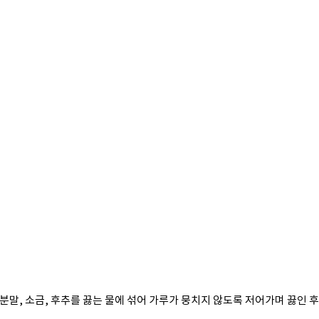
분말, 소금, 후추를 끓는 물에 섞어 가루가 뭉치지 않도록 저어가며 끓인 