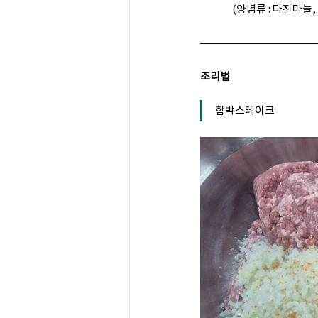
               (양
조리법
함박스테이크