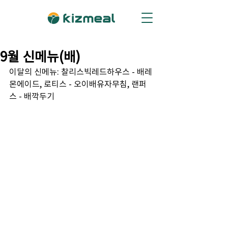
9월 신메뉴(배)
이달의 신메뉴: 찰리스빅레드하우스 - 배레
몬에이드, 로티스 - 오이배유자무침, 랜퍼
스 - 배깍두기