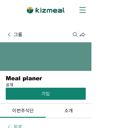
그룹
Meal planer
공개
가입
이번주식단
소개
뒤로