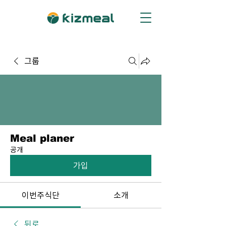
그룹
Meal planer
공개
가입
이번주식단
소개
뒤로