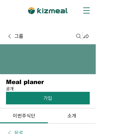
그룹
Meal planer
공개
가입
이번주식단
소개
뒤로