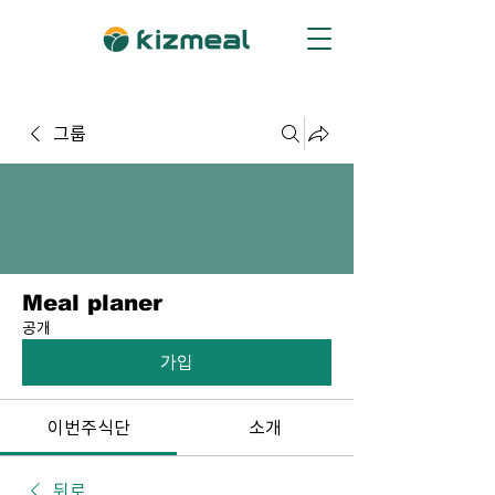
그룹
Meal planer
공개
가입
이번주식단
소개
뒤로