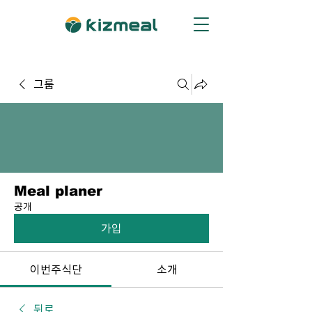
그룹
Meal planer
공개
가입
이번주식단
소개
뒤로