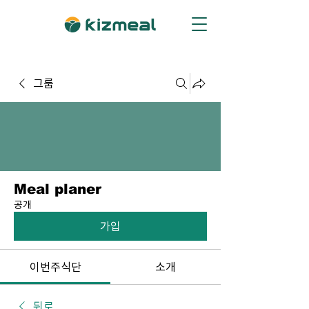
그룹
Meal planer
공개
가입
이번주식단
소개
뒤로